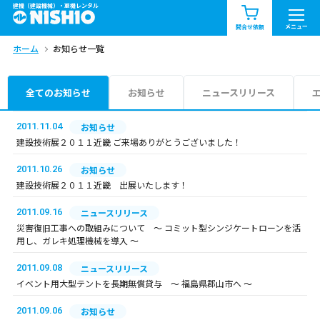
建機（建設機械）・重機レンタル
商品一覧
お知らせ一覧
メニュー
問合せ依頼
ホーム
お知らせ一覧
問合せ依頼リスト
お問合せ
エリア情報を見る
全てのお知らせ
お知らせ
ニュースリリース
北海道
東北
関東
2011.11.04
お知らせ
建設技術展２０１１近畿 ご来場ありがとうございました！
中部
関西
中国・四国
2011.10.26
お知らせ
建設技術展２０１１近畿 出展いたします！
九州・沖縄（外部）
2011.09.16
ニュースリリース
災害復旧工事への取組みについて ～ コミット型シンジケートローンを活
用し、ガレキ処理機械を導入 ～
2011.09.08
ニュースリリース
イベント用大型テントを長期無償貸与 ～ 福島県郡山市へ ～
2011.09.06
お知らせ