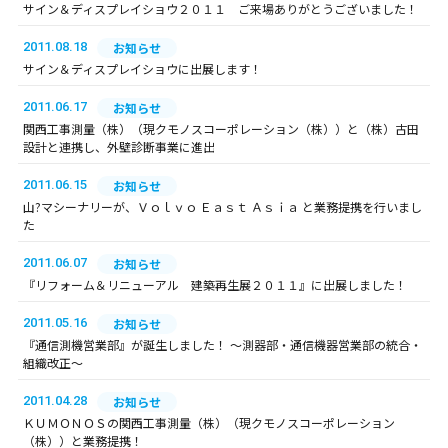
サイン＆ディスプレイショウ２０１１ ご来場ありがとうございました！
2011.08.18
お知らせ
サイン＆ディスプレイショウに出展します！
2011.06.17
お知らせ
関西工事測量（株）（現クモノスコーポレーション（株））と（株）古田
設計と連携し、外壁診断事業に進出
2011.06.15
お知らせ
山?マシーナリーが、Ｖｏｌｖｏ Ｅａｓｔ Ａｓｉａ と業務提携を行いまし
た
2011.06.07
お知らせ
『リフォーム＆リニューアル 建築再生展２０１１』に出展しました！
2011.05.16
お知らせ
『通信測機営業部』が誕生しました！ ～測器部・通信機器営業部の統合・
組織改正～
2011.04.28
お知らせ
ＫＵＭＯＮＯＳの関西工事測量（株）（現クモノスコーポレーション
（株））と業務提携！