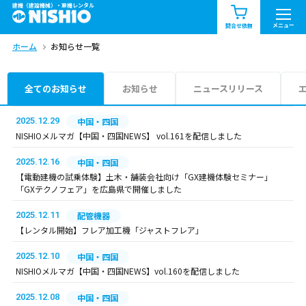
建機（建設機械）・重機レンタル
商品一覧
お知らせ一覧
メニュー
問合せ依頼
ホーム
お知らせ一覧
問合せ依頼リスト
お問合せ
エリア情報を見る
全てのお知らせ
お知らせ
ニュースリリース
北海道
東北
関東
2025.12.29
中国・四国
NISHIOメルマガ【中国・四国NEWS】 vol.161を配信しました
中部
関西
中国・四国
2025.12.16
中国・四国
【電動建機の試乗体験】土木・舗装会社向け「GX建機体験セミナー」
九州・沖縄（外部）
「GXテクノフェア」を広島県で開催しました
2025.12.11
配管機器
【レンタル開始】フレア加工機「ジャストフレア」
2025.12.10
中国・四国
NISHIOメルマガ【中国・四国NEWS】vol.160を配信しました
2025.12.08
中国・四国