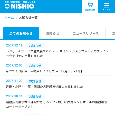
建機（建設機械）・重機レンタル
商品一覧
お知らせ一覧
メニュー
問合せ依頼
ホーム
お知らせ一覧
問合せ依頼リスト
お問合せ
エリア情報を見る
全てのお知らせ
お知らせ
ニュースリリース
北海道
東北
関東
2007.12.19
お知らせ
レジャー＆サービス産業展２００７ ・ サイン・ショップ＆ディスプレイシ
ョウナゴヤに出展しました
中部
関西
中国・四国
2007.12.05
お知らせ
九州・沖縄（外部）
今年で１３回目 -- 神戸ルミナリエ -- 12月6日～17日
2007.11.20
お知らせ
近畿・北陸・中部・四国の各建設技術展に出展しました
2007.10.31
お知らせ
建設技術展示館（建設おもしろテクノ館）に西尾レントオールの常設展示
コーナーオープン！