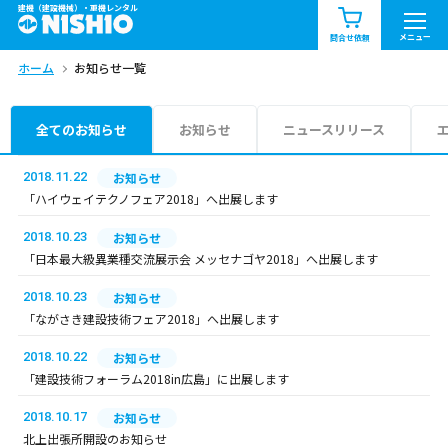
建機（建設機械）・重機レンタル
商品一覧
お知らせ一覧
メニュー
問合せ依頼
ホーム
お知らせ一覧
問合せ依頼リスト
お問合せ
エリア情報を見る
全てのお知らせ
お知らせ
ニュースリリース
北海道
東北
関東
2018.11.22
お知らせ
「ハイウェイテクノフェア2018」へ出展します
中部
関西
中国・四国
2018.10.23
お知らせ
「日本最大級異業種交流展示会 メッセナゴヤ2018」へ出展します
九州・沖縄（外部）
2018.10.23
お知らせ
「ながさき建設技術フェア2018」へ出展します
2018.10.22
お知らせ
「建設技術フォーラム2018in広島」に出展します
2018.10.17
お知らせ
北上出張所開設のお知らせ