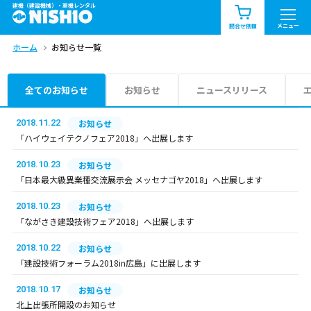
建機（建設機械）・重機レンタル
商品一覧
お知らせ一覧
メニュー
問合せ依頼
ホーム
お知らせ一覧
問合せ依頼リスト
お問合せ
エリア情報を見る
全てのお知らせ
お知らせ
ニュースリリース
北海道
東北
関東
2018.11.22
お知らせ
「ハイウェイテクノフェア2018」へ出展します
中部
関西
中国・四国
2018.10.23
お知らせ
「日本最大級異業種交流展示会 メッセナゴヤ2018」へ出展します
九州・沖縄（外部）
2018.10.23
お知らせ
「ながさき建設技術フェア2018」へ出展します
2018.10.22
お知らせ
「建設技術フォーラム2018in広島」に出展します
2018.10.17
お知らせ
北上出張所開設のお知らせ