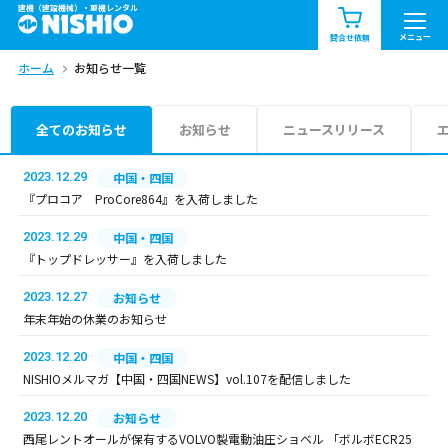
建機（建設機械）・重機レンタル
商品一覧
お知らせ一覧
メニュー
問合せ依頼
ホーム
お知らせ一覧
問合せ依頼リスト
お問合せ
エリア情報を見る
全てのお知らせ
お知らせ
ニュースリリース
北海道
東北
関東
2023.12.29
中国・四国
『プロコア ProCore864』を入荷しました
中部
関西
中国・四国
2023.12.29
中国・四国
『トップドレッサー』を入荷しました
九州・沖縄（外部）
2023.12.27
お知らせ
年末年始の休業のお知らせ
2023.12.20
中国・四国
NISHIOメルマガ【中国・四国NEWS】vol.107を配信しました
2023.12.20
お知らせ
西尾レントオールが保有するVOLVO製電動油圧ショベル 「ボルボECR25