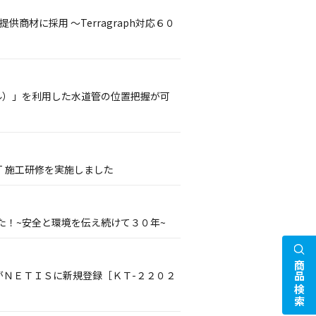
商材に採用 ～Terragraph対応６０
ミル）」を利用した水道管の位置把握が可
T 施工研修を実施しました
た！~安全と環境を伝え続けて３０年~
商品検索
がＮＥＴＩＳに新規登録［ＫＴ-２２０２