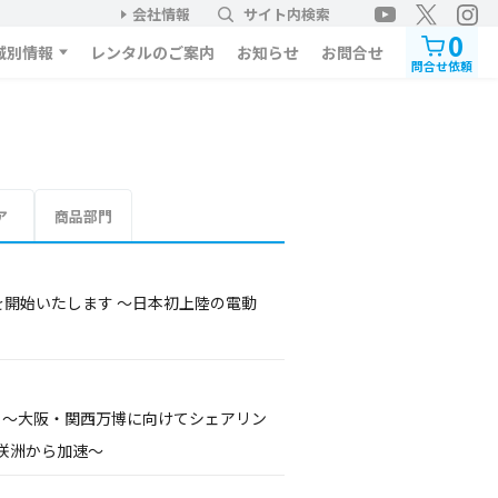
会社情報
サイト内検索
0
域別情報
レンタルのご案内
お知らせ
お問合せ
問合せ依頼
ア
商品部門
を開始いたします ～日本初上陸の電動
動 ～大阪・関西万博に向けてシェアリン
咲洲から加速～