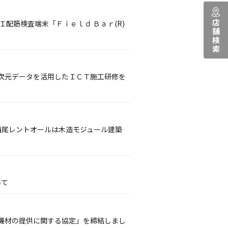
店舗検索
配筋検査端末「Ｆｉｅｌｄ Ｂａｒ(R)
次元データを活用したＩＣＴ施工研修を
西尾レントオールは木造モジュール建築
いて
機材の提供に関する協定」を締結しまし