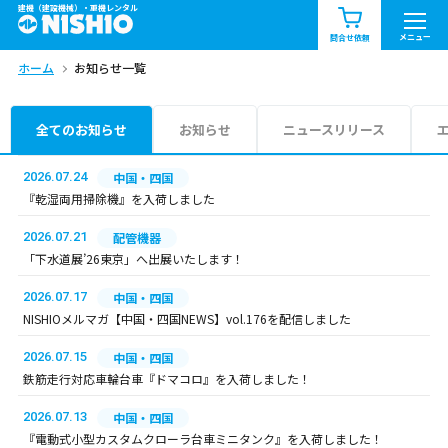
建機（建設機械）・重機レンタル
商品一覧
お知らせ一覧
メニュー
問合せ依頼
ホーム
お知らせ一覧
問合せ依頼リスト
お問合せ
エリア情報を見る
全てのお知らせ
お知らせ
ニュースリリース
北海道
東北
関東
2026.07.24
中国・四国
『乾湿両用掃除機』を入荷しました
中部
関西
中国・四国
2026.07.21
配管機器
「下水道展’26東京」へ出展いたします！
九州・沖縄（外部）
2026.07.17
中国・四国
NISHIOメルマガ【中国・四国NEWS】vol.176を配信しました
2026.07.15
中国・四国
鉄筋走行対応車輪台車『ドマコロ』を入荷しました！
2026.07.13
中国・四国
『電動式小型カスタムクローラ台車ミニタンク』を入荷しました！