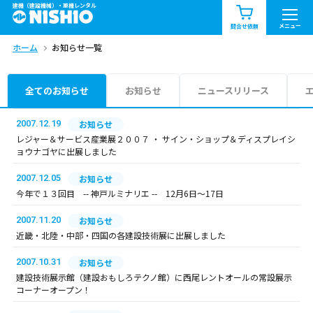
建機（建設機械）・重機レンタル
商品一覧
お知らせ一覧
メニュー
問合せ依頼
ホーム
お知らせ一覧
問合せ依頼リスト
お問合せ
エリア情報を見る
全てのお知らせ
お知らせ
ニュースリリース
北海道
東北
関東
2007.12.19
お知らせ
レジャー＆サービス産業展２００７ ・ サイン・ショップ＆ディスプレイシ
ョウナゴヤに出展しました
中部
関西
中国・四国
2007.12.05
お知らせ
九州・沖縄（外部）
今年で１３回目 -- 神戸ルミナリエ -- 12月6日～17日
2007.11.20
お知らせ
近畿・北陸・中部・四国の各建設技術展に出展しました
2007.10.31
お知らせ
建設技術展示館（建設おもしろテクノ館）に西尾レントオールの常設展示
コーナーオープン！