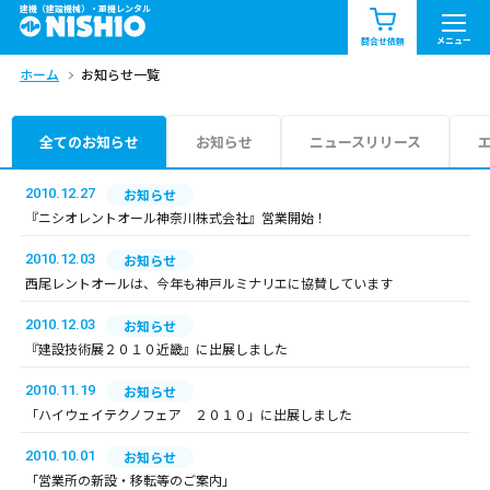
建機（建設機械）・重機レンタル
商品一覧
お知らせ一覧
メニュー
問合せ依頼
ホーム
お知らせ一覧
問合せ依頼リスト
お問合せ
エリア情報を見る
全てのお知らせ
お知らせ
ニュースリリース
北海道
東北
関東
2010.12.27
お知らせ
『ニシオレントオール神奈川株式会社』営業開始！
中部
関西
中国・四国
2010.12.03
お知らせ
西尾レントオールは、今年も神戸ルミナリエに協賛しています
九州・沖縄（外部）
2010.12.03
お知らせ
『建設技術展２０１０近畿』に出展しました
2010.11.19
お知らせ
「ハイウェイテクノフェア ２０１０」に出展しました
2010.10.01
お知らせ
「営業所の新設・移転等のご案内」