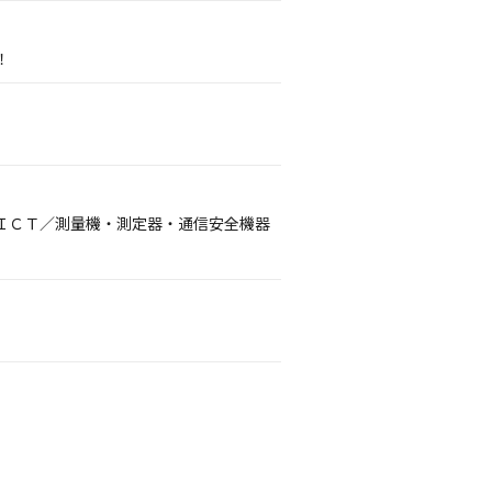
！
ＩＣＴ／測量機・測定器・通信安全機器