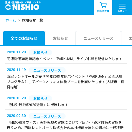
建機（建設機械）・重機レンタル
商品一覧
お知らせ一覧
メニュー
問合せ依頼
ホーム
お知らせ一覧
問合せ依頼リスト
お問合せ
エリア情報を見る
全てのお知らせ
お知らせ
ニュースリリース
北海道
東北
関東
2020.11.20
お知らせ
花博開催30周年記念イベント「PARK JAM」ライブ中継を配信いたします
中部
関西
中国・四国
2020.11.19
ニュースリリース
西尾レントオールが花博開催30周年記念イベント「PARK JAM」公園活用
九州・沖縄（外部）
プログラムとしてパークオフィス体験ブースを出展いたします(大阪市・鶴
見緑地)
2020.10.20
お知らせ
「建設技術展2020近畿」に出展します
2020.09.30
ニュースリリース
「MIDORIオフィス」実証実験の実施について <br />（BCP対策の実験を
行うため、西尾レントオール株式会社の本社機能を屋外の緑地に一時移転