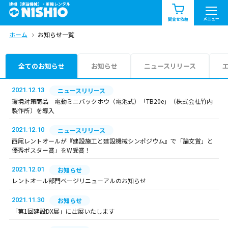
建機（建設機械）・重機レンタル
商品一覧
お知らせ一覧
メニュー
問合せ依頼
ホーム
お知らせ一覧
問合せ依頼リスト
お問合せ
エリア情報を見る
全てのお知らせ
お知らせ
ニュースリリース
北海道
東北
関東
2021.12.13
ニュースリリース
環境対策商品 電動ミニバックホウ（電池式）「TB20e」（株式会社竹内
製作所）を導入
中部
関西
中国・四国
2021.12.10
ニュースリリース
九州・沖縄（外部）
西尾レントオールが『建設施工と建設機械シンポジウム』で「論文賞」と
優秀ポスター賞」をW受賞！
2021.12.01
お知らせ
レントオール部門ページリニューアルのお知らせ
2021.11.30
お知らせ
「第1回建設DX展」に出展いたします