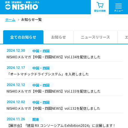
建機（建設機械）・重機レンタル
商品一覧
お知らせ一覧
メニュー
問合せ依頼
ホーム
お知らせ一覧
問合せ依頼リスト
お問合せ
エリア情報を見る
全てのお知らせ
お知らせ
ニュースリリース
北海道
東北
関東
2024.12.30
中国・四国
NISHIOメルマガ【中国・四国NEWS】Vol.134を配信しました
中部
関西
中国・四国
2024.12.17
中国・四国
「オートマチックドライブシステム」を入荷しました
九州・沖縄（外部）
2024.12.12
中国・四国
NISHIOメルマガ【中国・四国NEWS】Vol.133を配信しました
2024.12.02
中国・四国
NISHIOメルマガ【中国・四国NEWS】vol.132を配信しました
2024.11.26
関東
【展示会】「建設 RX コンソーシアム Exhibition2024」に出展します！