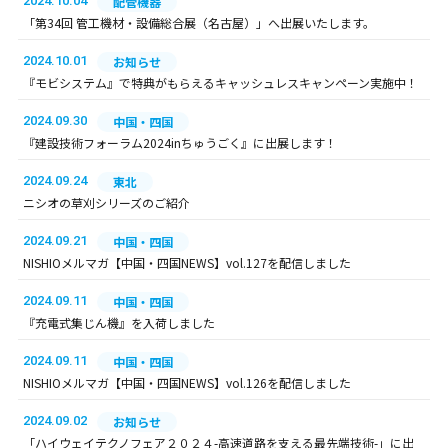
2024.10.04
配管機器
「第34回 管工機材・設備総合展（名古屋）」へ出展いたします。
2024.10.01
お知らせ
『モビシステム』で特典がもらえるキャッシュレスキャンペーン実施中！
2024.09.30
中国・四国
『建設技術フォーラム2024inちゅうごく』に出展します！
2024.09.24
東北
ニシオの草刈シリーズのご紹介
2024.09.21
中国・四国
NISHIOメルマガ【中国・四国NEWS】vol.127を配信しました
2024.09.11
中国・四国
『充電式集じん機』を入荷しました
2024.09.11
中国・四国
NISHIOメルマガ【中国・四国NEWS】vol.126を配信しました
2024.09.02
お知らせ
「ハイウェイテクノフェア２０２４-高速道路を支える最先端技術-」に出