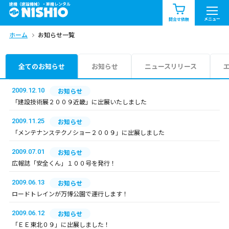
建機（建設機械）・重機レンタル
商品一覧
お知らせ一覧
メニュー
問合せ依頼
ホーム
お知らせ一覧
問合せ依頼リスト
お問合せ
エリア情報を見る
全てのお知らせ
お知らせ
ニュースリリース
北海道
東北
関東
2009.12.10
お知らせ
「建設技術展２００９近畿」に出展いたしました
中部
関西
中国・四国
2009.11.25
お知らせ
「メンテナンステクノショー２００９」に出展しました
九州・沖縄（外部）
2009.07.01
お知らせ
広報誌「安全くん」１００号を発行！
2009.06.13
お知らせ
ロードトレインが万博公園で運行します！
2009.06.12
お知らせ
「ＥＥ東北０９」に出展しました！