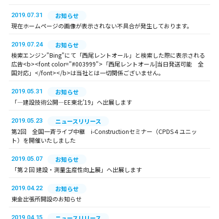
2019.07.31
お知らせ
現在ホームページの画像が表示されない不具合が発生しております。
2019.07.24
お知らせ
検索エンジン"Bing"にて「西尾レントオール」と検索した際に表示される
広告<b><font color="#003999">「西尾レントオール|当日発送可能 全
国対応」</font></b>は当社とは一切関係ございません。
2019.05.31
お知らせ
「―建設技術公開―EE東北’19」へ出展します
2019.05.23
ニュースリリース
第2回 全国一斉ライブ中継 i-Constructionセミナー（CPDS４ユニッ
ト）を開催いたしました
2019.05.07
お知らせ
「第２回 建設・測量生産性向上展」へ出展します
2019.04.22
お知らせ
東金出張所開設のお知らせ
2019.04.15
ニュースリリース