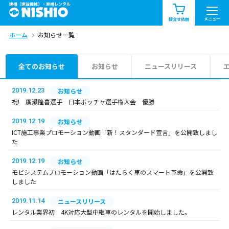
建機（建設機械）・重機レンタル
商品一覧
お知らせ一覧
メニュー
問合せ依頼
ホーム
お知らせ一覧
問合せ依頼リスト
お問合せ
エリア情報を見る
全てのお知らせ
お知らせ
ニュースリリース
北海道
東北
関東
2019.12.23
お知らせ
祝! 廣瀬隆喜選手 日本ボッチャ選手権大会 優勝
中部
関西
中国・四国
2019.12.19
お知らせ
ICT施工事業プロモーション動画「新！スタンダード宣言」を公開致しまし
九州・沖縄（外部）
た
2019.12.19
お知らせ
モビシステムプロモーション動画「はたらく車のスマート革命」を公開致
しました
2019.11.14
ニュースリリース
レンタル業界初 4K対応大型中継車のレンタルを開始しました。