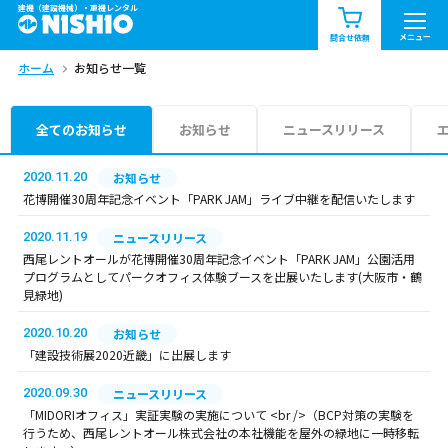
建機（建設機械）・重機レンタル
商品一覧
お知らせ一覧
メニュー
問合せ依頼
ホーム
お知らせ一覧
問合せ依頼リスト
お問合せ
エリア情報を見る
全てのお知らせ
お知らせ
ニュースリリース
北海道
東北
関東
2020.11.20
お知らせ
花博開催30周年記念イベント「PARK JAM」ライブ中継を配信いたします
中部
関西
中国・四国
2020.11.19
ニュースリリース
西尾レントオールが花博開催30周年記念イベント「PARK JAM」公園活用
九州・沖縄（外部）
プログラムとしてパークオフィス体験ブースを出展いたします(大阪市・鶴
見緑地)
2020.10.20
お知らせ
「建設技術展2020近畿」に出展します
2020.09.30
ニュースリリース
「MIDORIオフィス」実証実験の実施について <br />（BCP対策の実験を
行うため、西尾レントオール株式会社の本社機能を屋外の緑地に一時移転