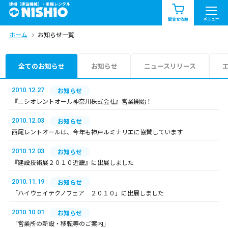
建機（建設機械）・重機レンタル
商品一覧
お知らせ一覧
メニュー
問合せ依頼
ホーム
お知らせ一覧
問合せ依頼リスト
お問合せ
エリア情報を見る
全てのお知らせ
お知らせ
ニュースリリース
北海道
東北
関東
2010.12.27
お知らせ
『ニシオレントオール神奈川株式会社』営業開始！
中部
関西
中国・四国
2010.12.03
お知らせ
西尾レントオールは、今年も神戸ルミナリエに協賛しています
九州・沖縄（外部）
2010.12.03
お知らせ
『建設技術展２０１０近畿』に出展しました
2010.11.19
お知らせ
「ハイウェイテクノフェア ２０１０」に出展しました
2010.10.01
お知らせ
「営業所の新設・移転等のご案内」