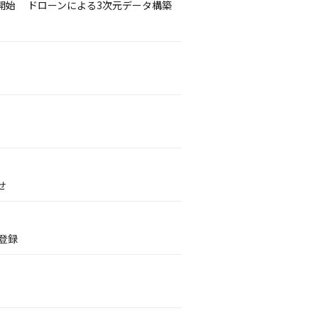
開始 ドローンによる3次元データ構築
せ
登録