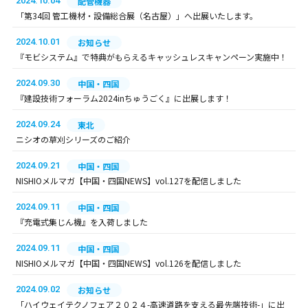
2024.10.04
配管機器
「第34回 管工機材・設備総合展（名古屋）」へ出展いたします。
2024.10.01
お知らせ
『モビシステム』で特典がもらえるキャッシュレスキャンペーン実施中！
2024.09.30
中国・四国
『建設技術フォーラム2024inちゅうごく』に出展します！
2024.09.24
東北
ニシオの草刈シリーズのご紹介
2024.09.21
中国・四国
NISHIOメルマガ【中国・四国NEWS】vol.127を配信しました
2024.09.11
中国・四国
『充電式集じん機』を入荷しました
2024.09.11
中国・四国
NISHIOメルマガ【中国・四国NEWS】vol.126を配信しました
2024.09.02
お知らせ
「ハイウェイテクノフェア２０２４-高速道路を支える最先端技術-」に出