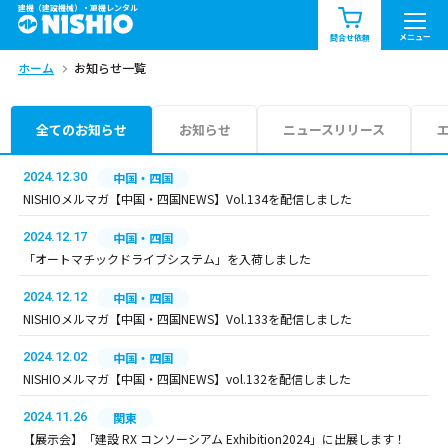
建機（建設機械）・重機レンタル
商品一覧
お知らせ一覧
メニュー
問合せ依頼
ホーム
お知らせ一覧
問合せ依頼リスト
お問合せ
エリア情報を見る
全てのお知らせ
お知らせ
ニュースリリース
北海道
東北
関東
2024.12.30
中国・四国
NISHIOメルマガ【中国・四国NEWS】Vol.134を配信しました
中部
関西
中国・四国
2024.12.17
中国・四国
「オートマチックドライブシステム」を入荷しました
九州・沖縄（外部）
2024.12.12
中国・四国
NISHIOメルマガ【中国・四国NEWS】Vol.133を配信しました
2024.12.02
中国・四国
NISHIOメルマガ【中国・四国NEWS】vol.132を配信しました
2024.11.26
関東
【展示会】「建設 RX コンソーシアム Exhibition2024」に出展します！