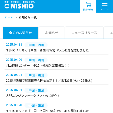
建機（建設機械）・重機レンタル
商品一覧
お知らせ一覧
メニュー
問合せ依頼
ホーム
お知らせ一覧
問合せ依頼リスト
お問合せ
エリア情報を見る
全てのお知らせ
お知らせ
ニュースリリース
北海道
東北
関東
2025.04.11
中国・四国
NISHIOメルマガ【中国・四国NEWS】Vol.142を配信しました
中部
関西
中国・四国
2025.04.09
中国・四国
岡山機械センター 4/15～機械入出庫開始！！
九州・沖縄（外部）
2025.04.01
中国・四国
2025年香川で展示即売会開催決定！！／5月21日(水)・22日(木)
2025.04.01
中国・四国
大型エンジンフォークリフトのご紹介！
2025.03.28
中国・四国
NISHIOメルマガ【中国・四国NEWS】Vol.141を配信しました