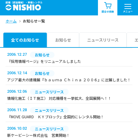
建機（建設機械）・重機レンタル
商品一覧
お知らせ一覧
メニュー
問合せ依頼
ホーム
お知らせ一覧
問合せ依頼リスト
お問合せ
エリア情報を見る
全てのお知らせ
お知らせ
ニュースリリース
北海道
東北
関東
2006.12.27
お知らせ
『採用情報ページ』をリニューアルしました
中部
関西
中国・四国
2006.12.14
お知らせ
アジア最大の建機展『ｂａｕｍａ Ｃｈｉｎａ ２００６』に出展しました！
九州・沖縄（外部）
2006.12.06
ニュースリリース
情報化施工（ＩＴ施工） 対応機種を一挙拡大、全国展開へ！！
2006.11.28
ニュースリリース
『MOVE GUARD ＫＹブロック』全国的にレンタル開始！
2006.10.02
ニュースリリース
新ケービーシー株式会社 営業開始！