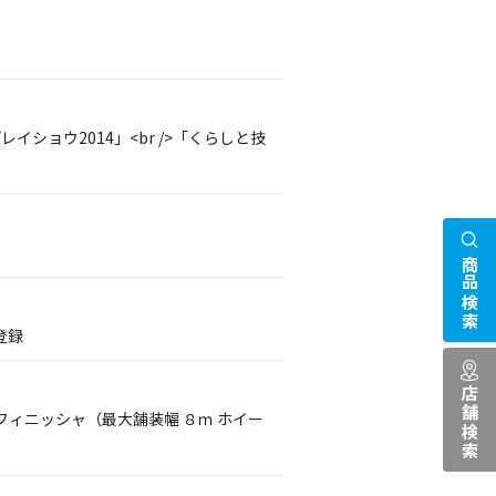
イショウ2014」<br />「くらしと技
商品検索
登録
店舗検索
ィニッシャ（最大舗装幅 ８ｍ ホイー