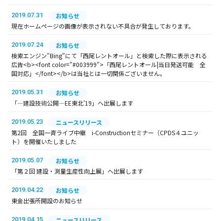
2019.07.31
お知らせ
現在ホームページの画像が表示されない不具合が発生しております。
2019.07.24
お知らせ
検索エンジン"Bing"にて「西尾レントオール」と検索した際に表示される
広告<b><font color="#003999">「西尾レントオール|当日発送可能 全
国対応」</font></b>は当社とは一切関係ございません。
2019.05.31
お知らせ
「―建設技術公開―EE東北’19」へ出展します
2019.05.23
ニュースリリース
第2回 全国一斉ライブ中継 i-Constructionセミナー（CPDS４ユニッ
ト）を開催いたしました
2019.05.07
お知らせ
「第２回 建設・測量生産性向上展」へ出展します
2019.04.22
お知らせ
東金出張所開設のお知らせ
2019.04.15
ニュースリリース