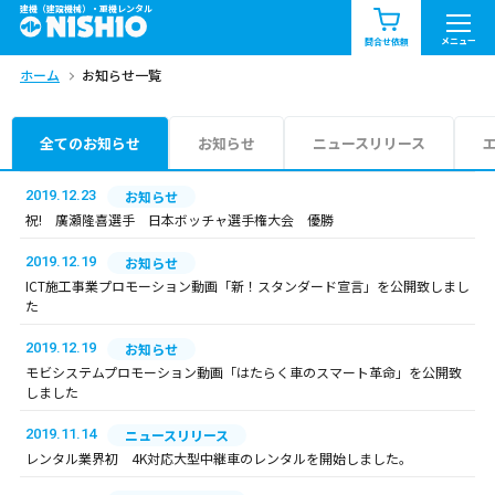
建機（建設機械）・重機レンタル
商品一覧
お知らせ一覧
メニュー
問合せ依頼
ホーム
お知らせ一覧
問合せ依頼リスト
お問合せ
エリア情報を見る
全てのお知らせ
お知らせ
ニュースリリース
北海道
東北
関東
2019.12.23
お知らせ
祝! 廣瀬隆喜選手 日本ボッチャ選手権大会 優勝
中部
関西
中国・四国
2019.12.19
お知らせ
ICT施工事業プロモーション動画「新！スタンダード宣言」を公開致しまし
九州・沖縄（外部）
た
2019.12.19
お知らせ
モビシステムプロモーション動画「はたらく車のスマート革命」を公開致
しました
2019.11.14
ニュースリリース
レンタル業界初 4K対応大型中継車のレンタルを開始しました。