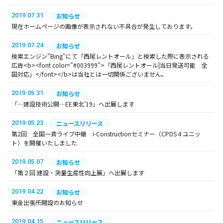
2019.07.31
お知らせ
現在ホームページの画像が表示されない不具合が発生しております。
2019.07.24
お知らせ
検索エンジン"Bing"にて「西尾レントオール」と検索した際に表示される
広告<b><font color="#003999">「西尾レントオール|当日発送可能 全
国対応」</font></b>は当社とは一切関係ございません。
2019.05.31
お知らせ
「―建設技術公開―EE東北’19」へ出展します
2019.05.23
ニュースリリース
第2回 全国一斉ライブ中継 i-Constructionセミナー（CPDS４ユニッ
ト）を開催いたしました
2019.05.07
お知らせ
「第２回 建設・測量生産性向上展」へ出展します
2019.04.22
お知らせ
東金出張所開設のお知らせ
2019.04.15
ニュースリリース