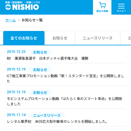
建機（建設機械）・重機レンタル
商品一覧
お知らせ一覧
メニュー
問合せ依頼
ホーム
お知らせ一覧
問合せ依頼リスト
お問合せ
エリア情報を見る
全てのお知らせ
お知らせ
ニュースリリース
北海道
東北
関東
2019.12.23
お知らせ
祝! 廣瀬隆喜選手 日本ボッチャ選手権大会 優勝
中部
関西
中国・四国
2019.12.19
お知らせ
ICT施工事業プロモーション動画「新！スタンダード宣言」を公開致しまし
九州・沖縄（外部）
た
2019.12.19
お知らせ
モビシステムプロモーション動画「はたらく車のスマート革命」を公開致
しました
2019.11.14
ニュースリリース
レンタル業界初 4K対応大型中継車のレンタルを開始しました。