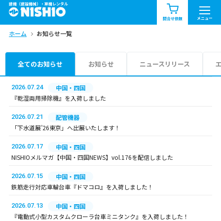
建機（建設機械）・重機レンタル
商品一覧
お知らせ一覧
メニュー
問合せ依頼
ホーム
お知らせ一覧
問合せ依頼リスト
お問合せ
エリア情報を見る
全てのお知らせ
お知らせ
ニュースリリース
北海道
東北
関東
2026.07.24
中国・四国
『乾湿両用掃除機』を入荷しました
中部
関西
中国・四国
2026.07.21
配管機器
「下水道展’26東京」へ出展いたします！
九州・沖縄（外部）
2026.07.17
中国・四国
NISHIOメルマガ【中国・四国NEWS】vol.176を配信しました
2026.07.15
中国・四国
鉄筋走行対応車輪台車『ドマコロ』を入荷しました！
2026.07.13
中国・四国
『電動式小型カスタムクローラ台車ミニタンク』を入荷しました！