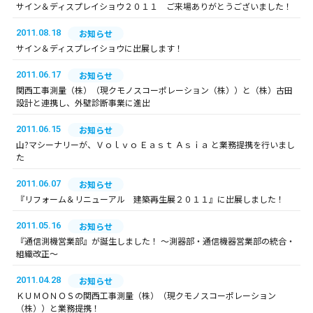
サイン＆ディスプレイショウ２０１１ ご来場ありがとうございました！
2011.08.18
お知らせ
サイン＆ディスプレイショウに出展します！
2011.06.17
お知らせ
関西工事測量（株）（現クモノスコーポレーション（株））と（株）古田
設計と連携し、外壁診断事業に進出
2011.06.15
お知らせ
山?マシーナリーが、Ｖｏｌｖｏ Ｅａｓｔ Ａｓｉａ と業務提携を行いまし
た
2011.06.07
お知らせ
『リフォーム＆リニューアル 建築再生展２０１１』に出展しました！
2011.05.16
お知らせ
『通信測機営業部』が誕生しました！ ～測器部・通信機器営業部の統合・
組織改正～
2011.04.28
お知らせ
ＫＵＭＯＮＯＳの関西工事測量（株）（現クモノスコーポレーション
（株））と業務提携！