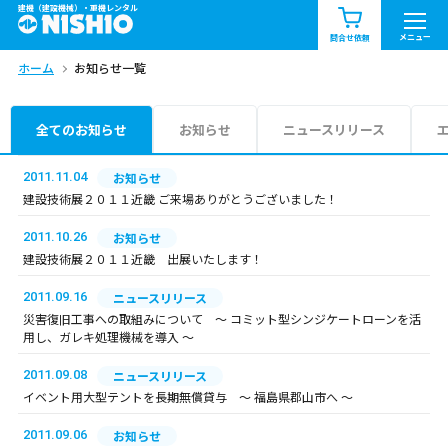
建機（建設機械）・重機レンタル
商品一覧
お知らせ一覧
メニュー
問合せ依頼
ホーム
お知らせ一覧
問合せ依頼リスト
お問合せ
エリア情報を見る
全てのお知らせ
お知らせ
ニュースリリース
北海道
東北
関東
2011.11.04
お知らせ
建設技術展２０１１近畿 ご来場ありがとうございました！
中部
関西
中国・四国
2011.10.26
お知らせ
建設技術展２０１１近畿 出展いたします！
九州・沖縄（外部）
2011.09.16
ニュースリリース
災害復旧工事への取組みについて ～ コミット型シンジケートローンを活
用し、ガレキ処理機械を導入 ～
2011.09.08
ニュースリリース
イベント用大型テントを長期無償貸与 ～ 福島県郡山市へ ～
2011.09.06
お知らせ