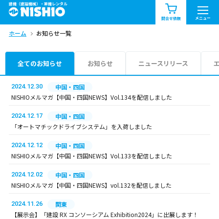
建機（建設機械）・重機レンタル
商品一覧
お知らせ一覧
メニュー
問合せ依頼
ホーム
お知らせ一覧
問合せ依頼リスト
お問合せ
エリア情報を見る
全てのお知らせ
お知らせ
ニュースリリース
北海道
東北
関東
2024.12.30
中国・四国
NISHIOメルマガ【中国・四国NEWS】Vol.134を配信しました
中部
関西
中国・四国
2024.12.17
中国・四国
「オートマチックドライブシステム」を入荷しました
九州・沖縄（外部）
2024.12.12
中国・四国
NISHIOメルマガ【中国・四国NEWS】Vol.133を配信しました
2024.12.02
中国・四国
NISHIOメルマガ【中国・四国NEWS】vol.132を配信しました
2024.11.26
関東
【展示会】「建設 RX コンソーシアム Exhibition2024」に出展します！