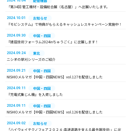
2024.10.04
配管機器
「第34回 管工機材・設備総合展（名古屋）」へ出展いたします。
2024.10.01
お知らせ
『モビシステム』で特典がもらえるキャッシュレスキャンペーン実施中！
2024.09.30
中国・四国
『建設技術フォーラム2024inちゅうごく』に出展します！
2024.09.24
東北
ニシオの草刈シリーズのご紹介
2024.09.21
中国・四国
NISHIOメルマガ【中国・四国NEWS】vol.127を配信しました
2024.09.11
中国・四国
『充電式集じん機』を入荷しました
2024.09.11
中国・四国
NISHIOメルマガ【中国・四国NEWS】vol.126を配信しました
2024.09.02
お知らせ
「ハイウェイテクノフェア２０２４-高速道路を支える最先端技術-」に出