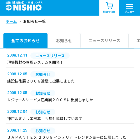
建機（建設機械）・重機レンタル
商品一覧
お知らせ一覧
メニュー
問合せ依頼
ホーム
お知らせ一覧
問合せ依頼リスト
お問合せ
エリア情報を見る
全てのお知らせ
お知らせ
ニュースリリース
北海道
東北
関東
2008.12.11
ニュースリリース
現場機材の管理システムを開発！
中部
関西
中国・四国
2008.12.05
お知らせ
建設技術展２００８近畿に出展しました
九州・沖縄（外部）
2008.12.05
お知らせ
レジャー＆サービス産業展２００８に出展しました
2008.12.04
お知らせ
神戸ルミナリエ開幕 今年も協賛しています
2008.11.25
お知らせ
ＪＡＰＡＮＴＥＸ ２００８ インテリア トレンドショーに出展しました