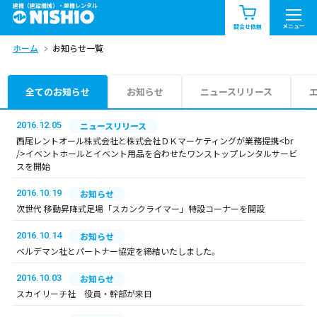
建機（建設機械）・重機レンタル
商品一覧
お知らせ一覧
メニュー
問合せ依頼
ホーム
お知らせ一覧
問合せ依頼リスト
お問合せ
エリア情報を見る
全てのお知らせ
お知らせ
ニュースリリース
北海道
東北
関東
2016.12.05
ニュースリリース
西尾レントオール株式会社と株式会社ＤＫマーケティングが業務提携<br
/>イベントホールとイベント用品を合わせたワンストップレンタルサービ
中部
関西
中国・四国
スを開始
2016.10.19
お知らせ
九州・沖縄（外部）
次世代 移動昇降式足場「スカンクライマー」特設コーナーを開設
2016.10.14
お知らせ
ベルデマン社とパートナー協定を締結いたしました。
2016.10.03
お知らせ
スカイリーチ社 役員・幹部が来日