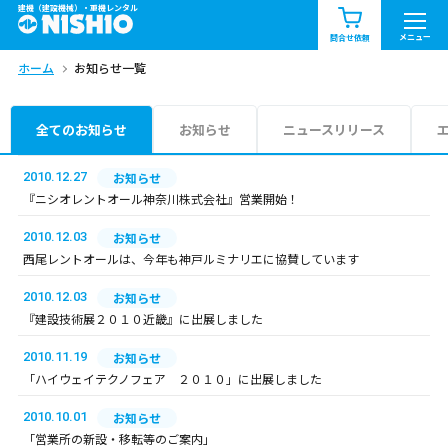
建機（建設機械）・重機レンタル
商品一覧
お知らせ一覧
メニュー
問合せ依頼
ホーム
お知らせ一覧
問合せ依頼リスト
お問合せ
エリア情報を見る
全てのお知らせ
お知らせ
ニュースリリース
北海道
東北
関東
2010.12.27
お知らせ
『ニシオレントオール神奈川株式会社』営業開始！
中部
関西
中国・四国
2010.12.03
お知らせ
西尾レントオールは、今年も神戸ルミナリエに協賛しています
九州・沖縄（外部）
2010.12.03
お知らせ
『建設技術展２０１０近畿』に出展しました
2010.11.19
お知らせ
「ハイウェイテクノフェア ２０１０」に出展しました
2010.10.01
お知らせ
「営業所の新設・移転等のご案内」