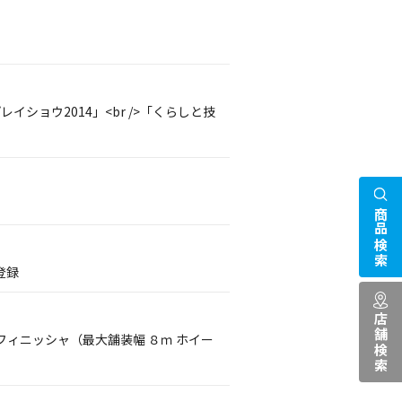
イショウ2014」<br />「くらしと技
商品検索
登録
店舗検索
ィニッシャ（最大舗装幅 ８ｍ ホイー