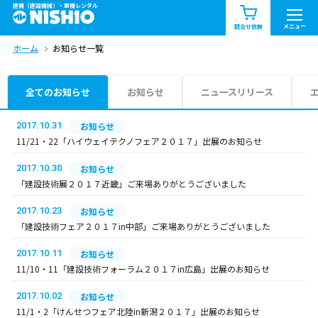
建機（建設機械）・重機レンタル
商品一覧
お知らせ一覧
メニュー
問合せ依頼
ホーム
お知らせ一覧
問合せ依頼リスト
お問合せ
エリア情報を見る
全てのお知らせ
お知らせ
ニュースリリース
北海道
東北
関東
2017.10.31
お知らせ
11/21・22「ハイウェイテクノフェア２０１７」出展のお知らせ
中部
関西
中国・四国
2017.10.30
お知らせ
「建設技術展２０１７近畿」ご来場ありがとうございました
九州・沖縄（外部）
2017.10.23
お知らせ
「建設技術フェア２０１７in中部」ご来場ありがとうございました
2017.10.11
お知らせ
11/10・11「建設技術フォーラム２０１７in広島」出展のお知らせ
2017.10.02
お知らせ
11/1・2「けんせつフェア北陸in新潟２０１７」出展のお知らせ