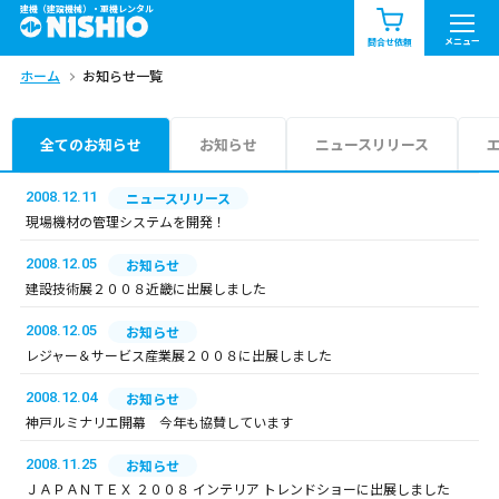
建機（建設機械）・重機レンタル
商品一覧
お知らせ一覧
メニュー
問合せ依頼
ホーム
お知らせ一覧
問合せ依頼リスト
お問合せ
エリア情報を見る
全てのお知らせ
お知らせ
ニュースリリース
北海道
東北
関東
2008.12.11
ニュースリリース
現場機材の管理システムを開発！
中部
関西
中国・四国
2008.12.05
お知らせ
建設技術展２００８近畿に出展しました
九州・沖縄（外部）
2008.12.05
お知らせ
レジャー＆サービス産業展２００８に出展しました
2008.12.04
お知らせ
神戸ルミナリエ開幕 今年も協賛しています
2008.11.25
お知らせ
ＪＡＰＡＮＴＥＸ ２００８ インテリア トレンドショーに出展しました