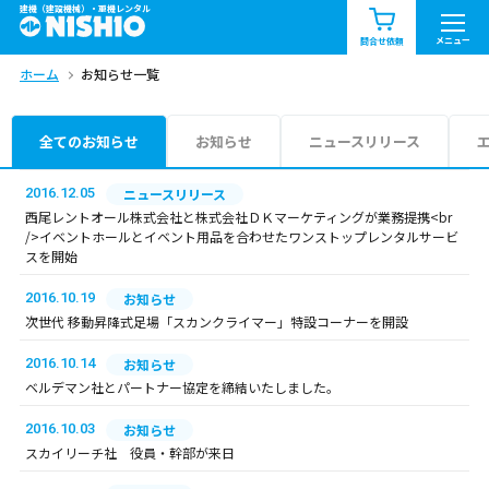
建機（建設機械）・重機レンタル
商品一覧
お知らせ一覧
メニュー
問合せ依頼
ホーム
お知らせ一覧
問合せ依頼リスト
お問合せ
エリア情報を見る
全てのお知らせ
お知らせ
ニュースリリース
北海道
東北
関東
2016.12.05
ニュースリリース
西尾レントオール株式会社と株式会社ＤＫマーケティングが業務提携<br
/>イベントホールとイベント用品を合わせたワンストップレンタルサービ
中部
関西
中国・四国
スを開始
2016.10.19
お知らせ
九州・沖縄（外部）
次世代 移動昇降式足場「スカンクライマー」特設コーナーを開設
2016.10.14
お知らせ
ベルデマン社とパートナー協定を締結いたしました。
2016.10.03
お知らせ
スカイリーチ社 役員・幹部が来日