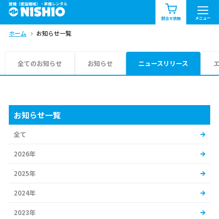
建機（建設機械）・重機レンタル
商品一覧
お知らせ一覧
メニュー
問合せ依頼
ホーム
お知らせ一覧
問合せ依頼リスト
お問合せ
エリア情報を見る
全てのお知らせ
お知らせ
ニュースリリース
北海道
東北
関東
中部
関西
中国・四国
お知らせ一覧
全て
九州・沖縄（外部）
2026年
2025年
2024年
2023年