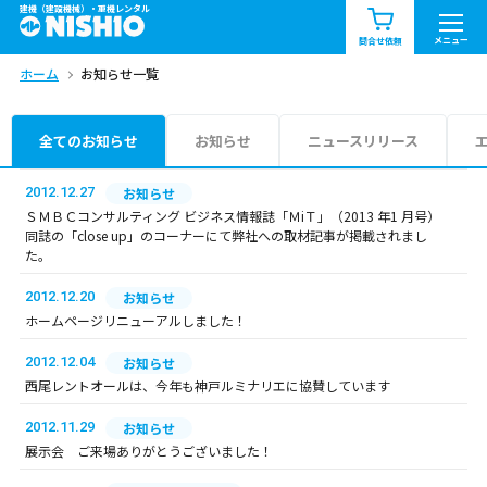
建機（建設機械）・重機レンタル
商品一覧
お知らせ一覧
メニュー
問合せ依頼
ホーム
お知らせ一覧
問合せ依頼リスト
お問合せ
エリア情報を見る
全てのお知らせ
お知らせ
ニュースリリース
北海道
東北
関東
2012.12.27
お知らせ
ＳＭＢＣコンサルティング ビジネス情報誌「ＭiＴ」（2013 年1 月号）
同誌の「close up」のコーナーにて弊社への取材記事が掲載されまし
中部
関西
中国・四国
た。
2012.12.20
お知らせ
九州・沖縄（外部）
ホームページリニューアルしました！
2012.12.04
お知らせ
西尾レントオールは、今年も神戸ルミナリエに協賛しています
2012.11.29
お知らせ
展示会 ご来場ありがとうございました！