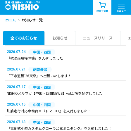
建機（建設機械）・重機レンタル
商品一覧
お知らせ一覧
メニュー
問合せ依頼
ホーム
お知らせ一覧
問合せ依頼リスト
お問合せ
エリア情報を見る
全てのお知らせ
お知らせ
ニュースリリース
北海道
東北
関東
2026.07.24
中国・四国
『乾湿両用掃除機』を入荷しました
中部
関西
中国・四国
2026.07.21
配管機器
「下水道展’26東京」へ出展いたします！
九州・沖縄（外部）
2026.07.17
中国・四国
NISHIOメルマガ【中国・四国NEWS】vol.176を配信しました
2026.07.15
中国・四国
鉄筋走行対応車輪台車『ドマコロ』を入荷しました！
2026.07.13
中国・四国
『電動式小型カスタムクローラ台車ミニタンク』を入荷しました！