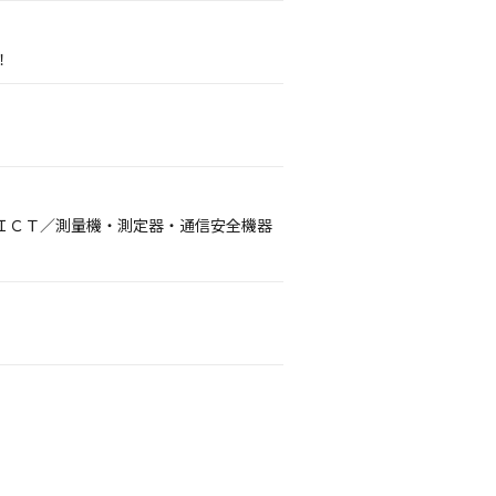
！
ＩＣＴ／測量機・測定器・通信安全機器