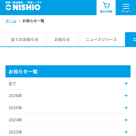
建機（建設機械）・重機レンタル
商品一覧
お知らせ一覧
メニュー
問合せ依頼
ホーム
お知らせ一覧
問合せ依頼リスト
お問合せ
エリア情報を見る
全てのお知らせ
お知らせ
ニュースリリース
北海道
東北
関東
中部
関西
中国・四国
お知らせ一覧
全て
九州・沖縄（外部）
2026年
2025年
2024年
2023年