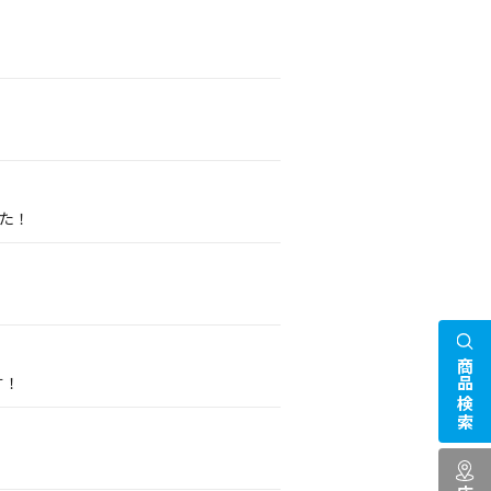
した！
！
商品検索
す！