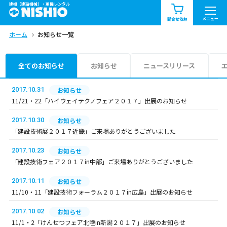
建機（建設機械）・重機レンタル
商品一覧
お知らせ一覧
メニュー
問合せ依頼
ホーム
お知らせ一覧
問合せ依頼リスト
お問合せ
エリア情報を見る
全てのお知らせ
お知らせ
ニュースリリース
北海道
東北
関東
2017.10.31
お知らせ
11/21・22「ハイウェイテクノフェア２０１７」出展のお知らせ
中部
関西
中国・四国
2017.10.30
お知らせ
「建設技術展２０１７近畿」ご来場ありがとうございました
九州・沖縄（外部）
2017.10.23
お知らせ
「建設技術フェア２０１７in中部」ご来場ありがとうございました
2017.10.11
お知らせ
11/10・11「建設技術フォーラム２０１７in広島」出展のお知らせ
2017.10.02
お知らせ
11/1・2「けんせつフェア北陸in新潟２０１７」出展のお知らせ