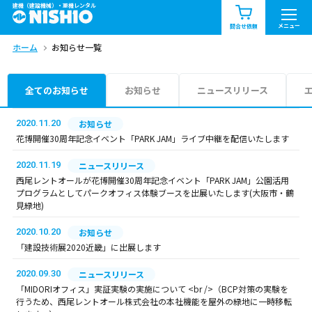
建機（建設機械）・重機レンタル
商品一覧
お知らせ一覧
メニュー
問合せ依頼
ホーム
お知らせ一覧
問合せ依頼リスト
お問合せ
エリア情報を見る
全てのお知らせ
お知らせ
ニュースリリース
北海道
東北
関東
2020.11.20
お知らせ
花博開催30周年記念イベント「PARK JAM」ライブ中継を配信いたします
中部
関西
中国・四国
2020.11.19
ニュースリリース
西尾レントオールが花博開催30周年記念イベント「PARK JAM」公園活用
九州・沖縄（外部）
プログラムとしてパークオフィス体験ブースを出展いたします(大阪市・鶴
見緑地)
2020.10.20
お知らせ
「建設技術展2020近畿」に出展します
2020.09.30
ニュースリリース
「MIDORIオフィス」実証実験の実施について <br />（BCP対策の実験を
行うため、西尾レントオール株式会社の本社機能を屋外の緑地に一時移転