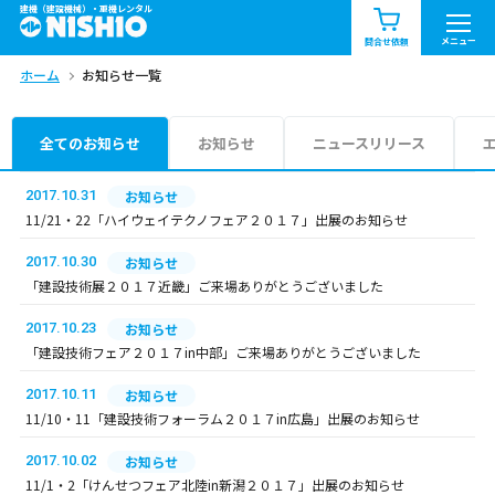
建機（建設機械）・重機レンタル
商品一覧
お知らせ一覧
メニュー
問合せ依頼
ホーム
お知らせ一覧
問合せ依頼リスト
お問合せ
エリア情報を見る
全てのお知らせ
お知らせ
ニュースリリース
北海道
東北
関東
2017.10.31
お知らせ
11/21・22「ハイウェイテクノフェア２０１７」出展のお知らせ
中部
関西
中国・四国
2017.10.30
お知らせ
「建設技術展２０１７近畿」ご来場ありがとうございました
九州・沖縄（外部）
2017.10.23
お知らせ
「建設技術フェア２０１７in中部」ご来場ありがとうございました
2017.10.11
お知らせ
11/10・11「建設技術フォーラム２０１７in広島」出展のお知らせ
2017.10.02
お知らせ
11/1・2「けんせつフェア北陸in新潟２０１７」出展のお知らせ