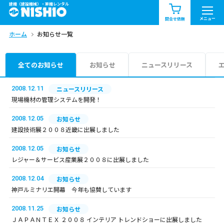
建機（建設機械）・重機レンタル
商品一覧
お知らせ一覧
メニュー
問合せ依頼
ホーム
お知らせ一覧
問合せ依頼リスト
お問合せ
エリア情報を見る
全てのお知らせ
お知らせ
ニュースリリース
北海道
東北
関東
2008.12.11
ニュースリリース
現場機材の管理システムを開発！
中部
関西
中国・四国
2008.12.05
お知らせ
建設技術展２００８近畿に出展しました
九州・沖縄（外部）
2008.12.05
お知らせ
レジャー＆サービス産業展２００８に出展しました
2008.12.04
お知らせ
神戸ルミナリエ開幕 今年も協賛しています
2008.11.25
お知らせ
ＪＡＰＡＮＴＥＸ ２００８ インテリア トレンドショーに出展しました