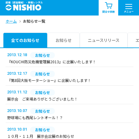
建機（建設機械）・重機レンタル
商品一覧
お知らせ一覧
メニュー
問合せ依頼
ホーム
お知らせ一覧
問合せ依頼リスト
お問合せ
エリア情報を見る
全てのお知らせ
お知らせ
ニュースリリース
北海道
東北
関東
2013.12.18
お知らせ
『KOUCHI防災危機管理展2013』に出展いたします！
中部
関西
中国・四国
2013.12.17
お知らせ
『第8回大阪モーターショー』に出展いたします！
九州・沖縄（外部）
2013.11.12
お知らせ
展示会 ご来場ありがとうございました！
2013.10.07
お知らせ
野球場にも西尾レントオール！？
2013.10.01
お知らせ
１０月・１１月 展示会出展のお知らせ