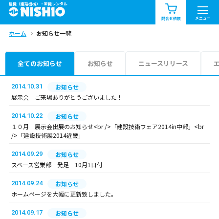
建機（建設機械）・重機レンタル
商品一覧
お知らせ一覧
メニュー
問合せ依頼
ホーム
お知らせ一覧
問合せ依頼リスト
お問合せ
エリア情報を見る
全てのお知らせ
お知らせ
ニュースリリース
北海道
東北
関東
2014.10.31
お知らせ
展示会 ご来場ありがとうございました！
中部
関西
中国・四国
2014.10.22
お知らせ
１０月 展示会出展のお知らせ<br />「建設技術フェア2014in中部」<br
九州・沖縄（外部）
/>「建設技術展2014近畿」
2014.09.29
お知らせ
スペース営業部 発足 10月1日付
2014.09.24
お知らせ
ホームページを大幅に更新致しました。
2014.09.17
お知らせ