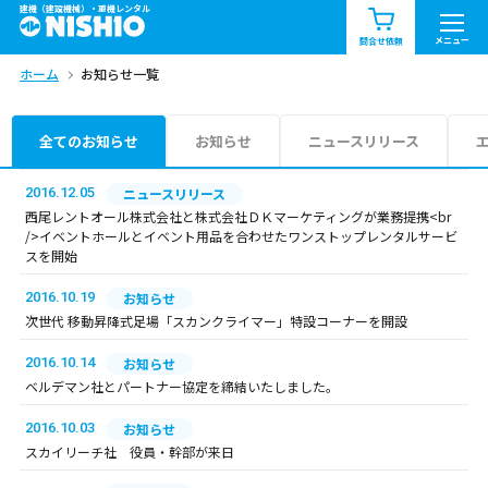
建機（建設機械）・重機レンタル
商品一覧
お知らせ一覧
メニュー
問合せ依頼
ホーム
お知らせ一覧
問合せ依頼リスト
お問合せ
エリア情報を見る
全てのお知らせ
お知らせ
ニュースリリース
北海道
東北
関東
2016.12.05
ニュースリリース
西尾レントオール株式会社と株式会社ＤＫマーケティングが業務提携<br
/>イベントホールとイベント用品を合わせたワンストップレンタルサービ
中部
関西
中国・四国
スを開始
2016.10.19
お知らせ
九州・沖縄（外部）
次世代 移動昇降式足場「スカンクライマー」特設コーナーを開設
2016.10.14
お知らせ
ベルデマン社とパートナー協定を締結いたしました。
2016.10.03
お知らせ
スカイリーチ社 役員・幹部が来日