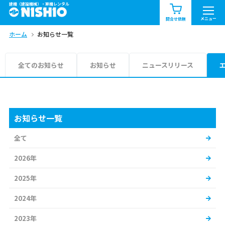
建機（建設機械）・重機レンタル
商品一覧
お知らせ一覧
メニュー
問合せ依頼
ホーム
お知らせ一覧
問合せ依頼リスト
お問合せ
エリア情報を見る
全てのお知らせ
お知らせ
ニュースリリース
北海道
東北
関東
中部
関西
中国・四国
お知らせ一覧
全て
九州・沖縄（外部）
2026年
2025年
2024年
2023年