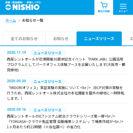
建機（建設機械）・重機レンタル
商品一覧
お知らせ一覧
メニュー
問合せ依頼
ホーム
お知らせ一覧
問合せ依頼リスト
お問合せ
エリア情報を見る
全てのお知らせ
お知らせ
ニュースリリース
北海道
東北
関東
2020.11.19
ニュースリリース
西尾レントオールが花博開催30周年記念イベント「PARK JAM」公園活用
プログラムとしてパークオフィス体験ブースを出展いたします(大阪市・鶴
中部
関西
中国・四国
見緑地)
2020.09.30
ニュースリリース
九州・沖縄（外部）
「MIDORIオフィス」実証実験の実施について <br />（BCP対策の実験を
行うため、西尾レントオール株式会社の本社機能を屋外の緑地に一時移転
します。）
2020.09.16
ニュースリリース
西尾レントオールのICTシステム統合クラウドシリーズ第一弾<br />
「YOKUASA~クラウド転圧管理 自動帳票システム~」で帳票作成が<br />
1ヶ月あたり約22時間（※当社調べ）の省力化